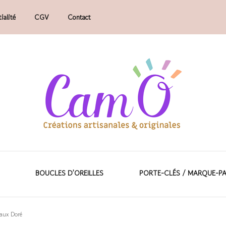
ialité
CGV
Contact
faits main.
ions artisanales &
BOUCLES D’OREILLES
PORTE-CLÉS / MARQUE-P
aux Doré