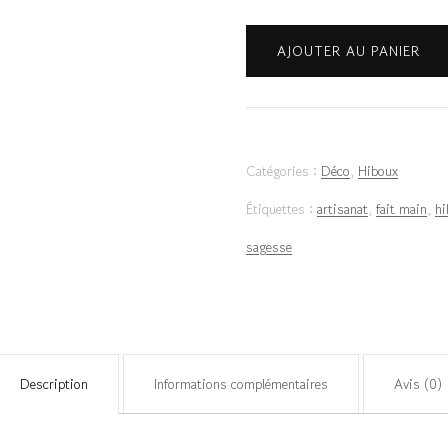
quantité
AJOUTER AU PANIER
de
Hibou
-
Catégories :
Déco
,
Hiboux
Bordeaux
Étiquettes :
artisanat
,
fait main
,
hi
Doré
sagesse
Description
Informations complémentaires
Avis (0)