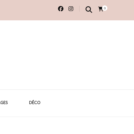
0
 originales
AGES
DÉCO