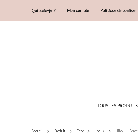
Qui suis-je ?
Mon compte
Politique de confident
Accessoires et déco en macramé, 100% 
Cam'O – Créat
TOUS LES PRODUITS
Accueil
Produit
Déco
Hiboux
Hibou – Borde