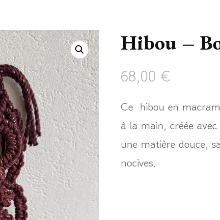
Hibou – Bo
68,00
€
Ce hibou en macramé 
à la main, créée avec
une matière douce, sa
nocives.