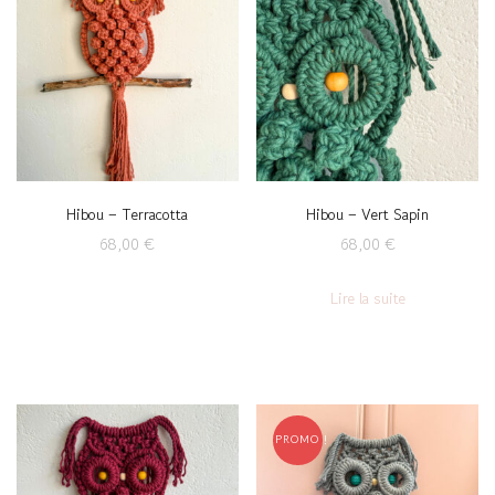
Hibou – Terracotta
Hibou – Vert Sapin
68,00
€
68,00
€
Lire la suite
PROMO !