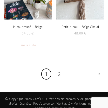
Hibou tressé – Beige
Petit Hibou – Beige Chaud
64,00
€
48,00
€
Lire la suite
→
1
2
© Copyright 2026
Cam'O - Créations artisanales & originales
. Tous
droits réservés.
Politique de confidentialité
-
Mentions légales
-
Conditions Générales de Vente