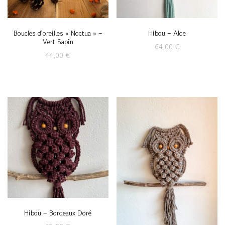
Boucles d’oreilles « Noctua » –
Hibou – Aloe
Vert Sapin
64,00
€
44,00
€
Hibou – Bordeaux Doré