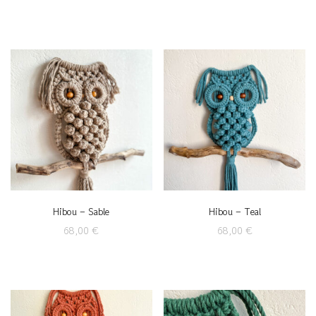
Hibou – Sable
Hibou – Teal
68,00
€
68,00
€