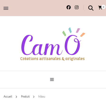
0
Accessoires et déco en macramé, 100% faits main.
Cam'O – Créations
artisanales & originales
Accueil
Produit
hibou