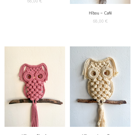
68,00
€
Hibou – Café
68,00
€