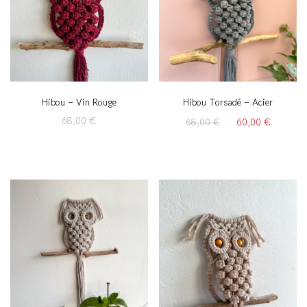
Hibou – Vin Rouge
Hibou Torsadé – Acier
Le
Le
68,00
€
68,00
€
60,00
€
prix
prix
initial
actuel
était :
est :
68,00 €.
60,00 