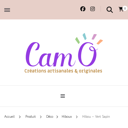
0
Accessoires et déco en macramé, 100% faits main.
Cam'O – Créations
artisanales & originales
Accueil
Produit
Déco
Hiboux
Hibou – Vert Sapin