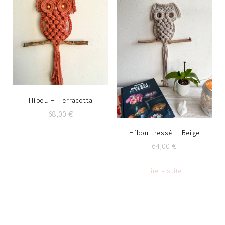
Hibou – Terracotta
68,00
€
Hibou tressé – Beige
64,00
€
Lire la suite