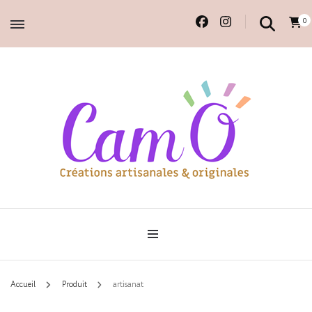
0
Accessoires et déco en macramé, 100% faits main.
Cam'O – Créations
artisanales & originales
Accueil
Produit
artisanat