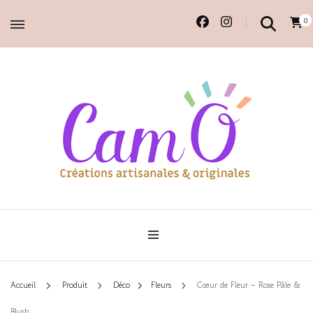
0
Accessoires et déco en macramé, 100% faits main.
Cam'O – Créations
artisanales & originales
Accueil
Produit
Déco
Fleurs
Cœur de Fleur – Rose Pâle &
Blush