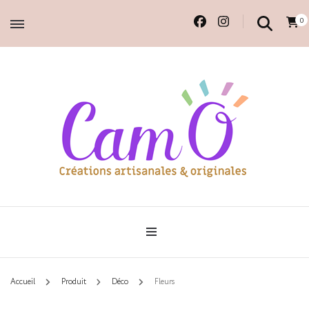
0
Accessoires et déco en macramé, 100% faits main.
Cam'O – Créations
artisanales & originales
Accueil
Produit
Déco
Fleurs