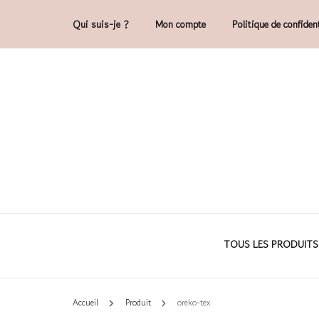
Qui suis-je ?
Mon compte
Politique de confident
Accessoires et déco en macramé, 100% 
Cam'O – Créat
TOUS LES PRODUITS
Accueil
Produit
oreko-tex