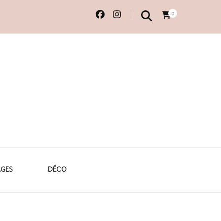
0
 originales
AGES
DÉCO