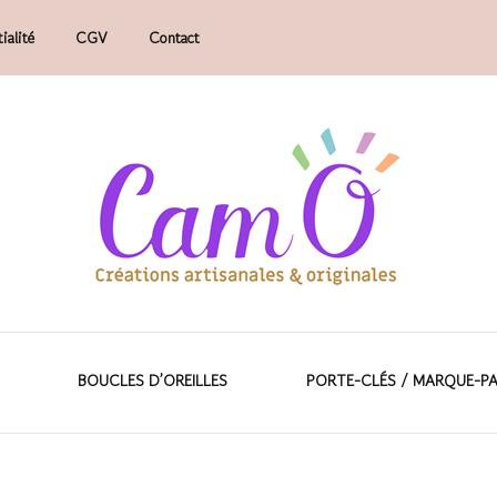
ialité
CGV
Contact
faits main.
ions artisanales &
BOUCLES D’OREILLES
PORTE-CLÉS / MARQUE-P