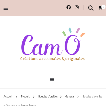
0
Accessoires et déco en macramé, 100% faits main.
Cam'O – Créations
artisanales & originales
Accueil
Produit
Boucles d'oreilles
Manasa
Boucles d’oreilles
« Manasa » – Jaune Beurre