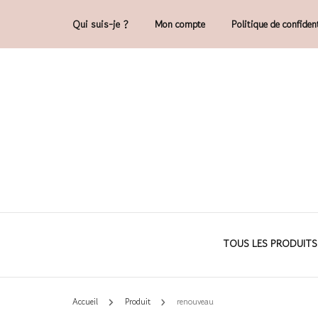
Qui suis-je ?
Mon compte
Politique de confident
Accessoires et déco en macramé, 100% 
Cam'O – Créat
TOUS LES PRODUITS
Accueil
Produit
renouveau