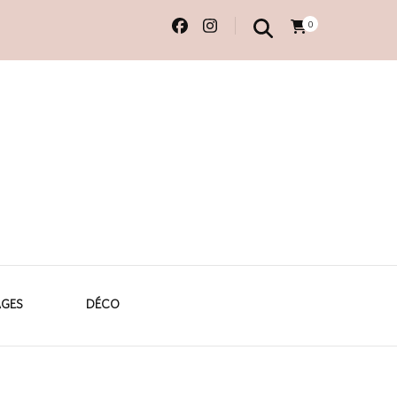
0
 originales
AGES
DÉCO