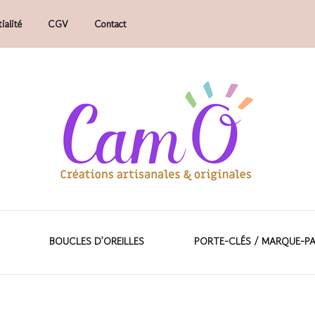
ialité
CGV
Contact
faits main.
ions artisanales &
BOUCLES D’OREILLES
PORTE-CLÉS / MARQUE-P