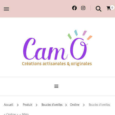
0
Accessoires et déco en macramé, 100% faits main.
Cam'O – Créations
artisanales & originales
Accueil
Produit
Boucles d'oreilles
Ondine
Boucles d’oreilles
« Ondine » – Misty