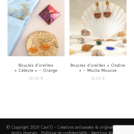
Boucles d’oreilles
Boucles d’oreilles « Ondine
« Céleste » – Orange
» – Mocha Mousse
30,00
€
30,00
€
© Copyright 2026
Cam'O - Créations artisanales & originales
. Tous
droits réservés.
Politique de confidentialité
-
Mentions légales
-