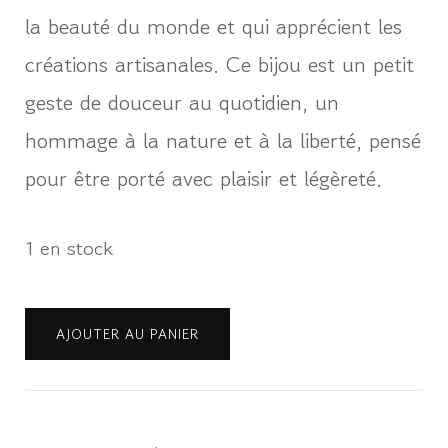
la beauté du monde et qui apprécient les
créations artisanales. Ce bijou est un petit
geste de douceur au quotidien, un
hommage à la nature et à la liberté, pensé
pour être porté avec plaisir et légèreté.
1 en stock
quantité
AJOUTER AU PANIER
de
Boucles
d’oreilles