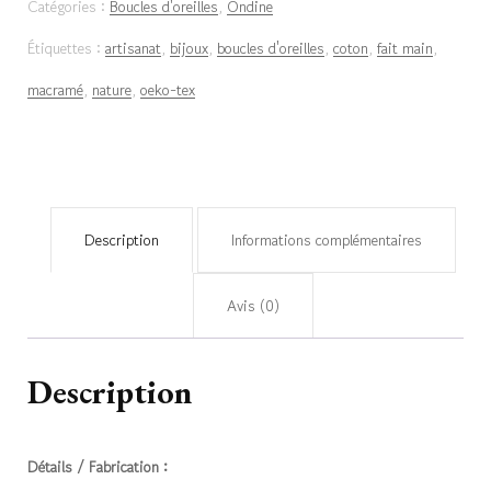
Catégories :
Boucles d'oreilles
,
Ondine
«
Étiquettes :
artisanat
,
bijoux
,
boucles d'oreilles
,
coton
,
fait main
,
Ondine
macramé
,
nature
,
oeko-tex
»
–
Misty
Description
Informations complémentaires
Avis (0)
Description
Détails / Fabrication :