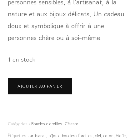
personnes sensibles, à l’artisanat, à la
nature et aux bijoux délicats. Un cadeau
doux et symbolique à offrir à une
personnes chère ou à soi-même.
1 en stock
quantité
AJOUTER AU PANIER
de
Boucles
d'oreilles
Catégories :
Boucles d'oreilles
,
Céleste
"Céleste"
Étiquettes :
artisanat
,
bijoux
,
boucles d'oreilles
,
ciel
,
coton
,
étoile
,
-