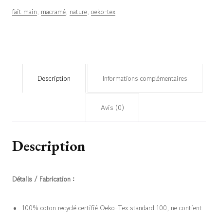
fait main
,
macramé
,
nature
,
oeko-tex
Pâle
Olive
Description
Informations complémentaires
Avis (0)
Description
Détails / Fabrication :
100% coton recyclé certifié Oeko-Tex standard 100, ne contient