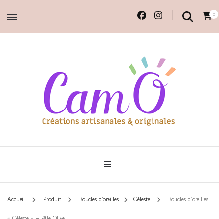
0
Accessoires et déco en macramé, 100% faits main.
Cam'O – Créations
artisanales & originales
Accueil
Produit
Boucles d'oreilles
Céleste
Boucles d’oreilles
« Céleste » – Pâle Olive