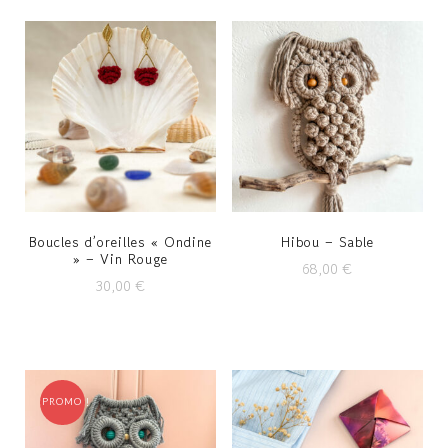
Boucles d’oreilles « Ondine
Hibou – Sable
» – Vin Rouge
68,00
€
30,00
€
PROMO !