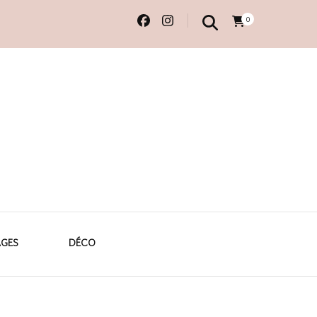
0
 originales
AGES
DÉCO