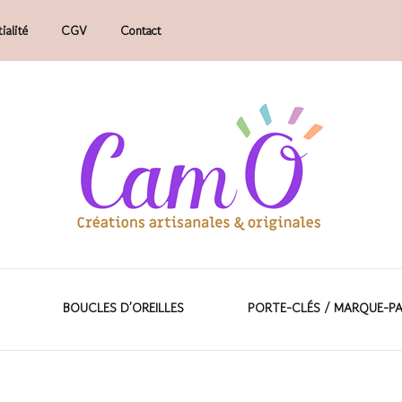
ialité
CGV
Contact
faits main.
ions artisanales &
BOUCLES D’OREILLES
PORTE-CLÉS / MARQUE-P