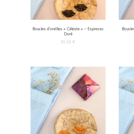
Boucles d’oreilles « Céleste » – Espresso
Boucles
Doré
30,00
€