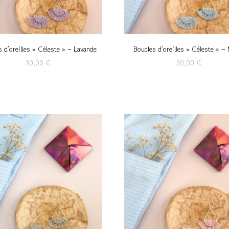
 d’oreilles « Céleste » – Lavande
Boucles d’oreilles « Céleste » –
30,00
€
30,00
€