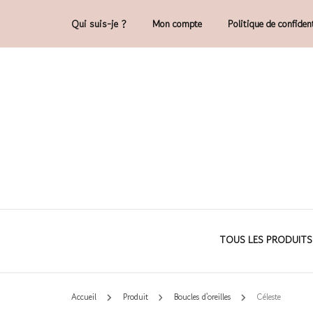
Qui suis-je ?
Mon compte
Politique de confident
Accessoires et déco en macramé, 100% 
Cam'O – Créat
TOUS LES PRODUITS
Accueil
Produit
Boucles d'oreilles
Céleste