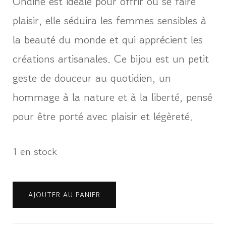
Ondine est idéale pour offrir ou se faire
plaisir, elle séduira les femmes sensibles à
la beauté du monde et qui apprécient les
créations artisanales. Ce bijou est un petit
geste de douceur au quotidien, un
hommage à la nature et à la liberté, pensé
pour être porté avec plaisir et légèreté.
1 en stock
quantité
AJOUTER AU PANIER
de
Boucles