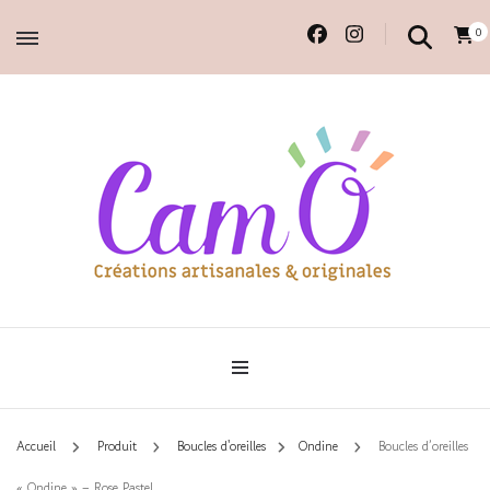
0
Accessoires et déco en macramé, 100% faits main.
Cam'O – Créations
artisanales & originales
Accueil
Produit
Boucles d'oreilles
Ondine
Boucles d’oreilles
« Ondine » – Rose Pastel