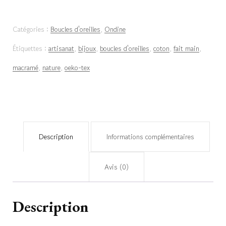
d’oreilles
Catégories :
Boucles d'oreilles
,
Ondine
«
Étiquettes :
artisanat
,
bijoux
,
boucles d'oreilles
,
coton
,
fait main
,
Ondine
macramé
,
nature
,
oeko-tex
»
–
Rose
Pastel
Description
Informations complémentaires
Avis (0)
Description