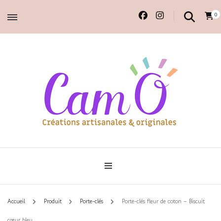
0
Accessoires et déco en macramé, 100% faits main.
Cam'O – Créations
artisanales & originales
Accueil
Produit
Porte-clés
Porte-clés fleur de coton – Biscuit
cœur bleu