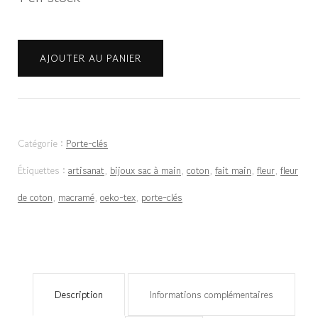
quantité
AJOUTER AU PANIER
de
Porte-
clés
Catégorie :
Porte-clés
fleur
Étiquettes :
artisanat
,
bijoux sac à main
,
coton
,
fait main
,
fleur
,
fleur
de
de coton
,
macramé
,
oeko-tex
,
porte-clés
coton
-
Biscuit
cœur
Description
Informations complémentaires
bleu