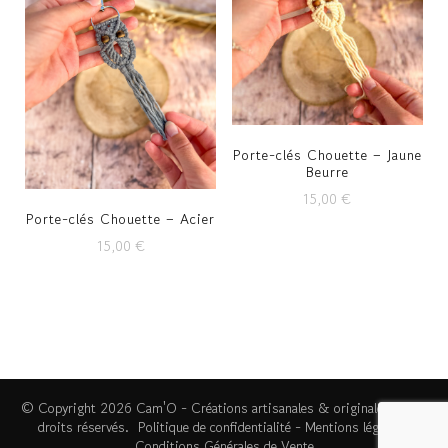
Porte-clés Chouette – Jaune
Beurre
15,00
€
Porte-clés Chouette – Acier
15,00
€
© Copyright 2026
Cam'O - Créations artisanales & originales
. Tous
droits réservés.
Politique de confidentialité
-
Mentions légales
-
Conditions Générales de Vente