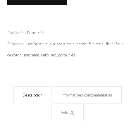
de
Porte-
clés
Catégorie :
Porte-clés
fleur
Étiquettes :
artisanat
,
bijoux sac à main
,
coton
,
fait main
,
fleur
,
fleur
de
de coton
,
macramé
,
oeko-tex
,
porte-clés
coton
-
Violet
Description
Informations complémentaires
Avis (0)