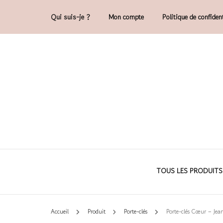
Qui suis-je ?
Mon compte
Politique de confident
Accessoires et déco en macramé, 100% 
Cam'O – Créat
TOUS LES PRODUITS
Accueil
Produit
Porte-clés
Porte-clés Cœur – Jea