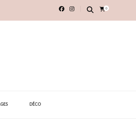
0
 originales
AGES
DÉCO