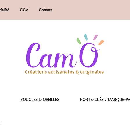
ialité
CGV
Contact
faits main.
ions artisanales &
BOUCLES D’OREILLES
PORTE-CLÉS / MARQUE-P
ns