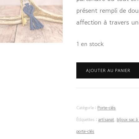
présent rempli de dou
affection à travers un
1 en stock
quantité
AJOUTER AU PANIER
de
Porte-
clés
Catégorie :
Porte-clés
Cœur
Étiquettes :
artisanat
,
bijoux sac à
-
porte-clés
Jeans