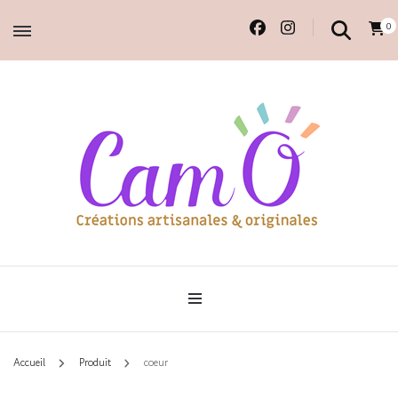
0
Accessoires et déco en macramé, 100% faits main.
Cam'O – Créations
artisanales & originales
Accueil
Produit
coeur