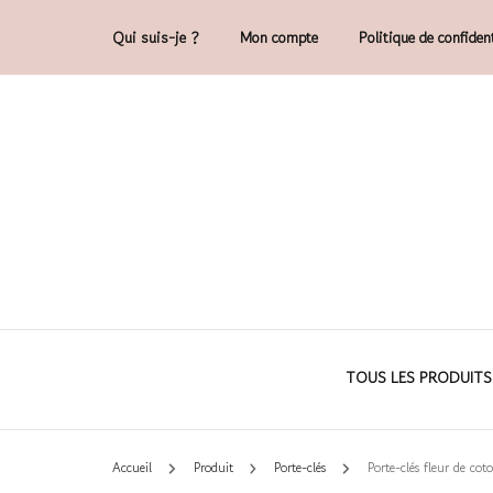
Qui suis-je ?
Mon compte
Politique de confident
Accessoires et déco en macramé, 100% 
Cam'O – Créat
TOUS LES PRODUITS
Accueil
Produit
Porte-clés
Porte-clés fleur de cot