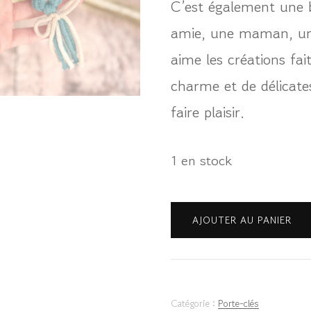
C’est également une b
amie, une maman, un
aime les créations fai
charme et de délicates
faire plaisir.
1 en stock
quantité
AJOUTER AU PANIER
de
Porte-
clés
Catégorie :
Porte-clés