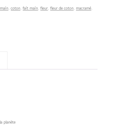
 main
,
coton
,
fait main
,
fleur
,
fleur de coton
,
macramé
,
a planète