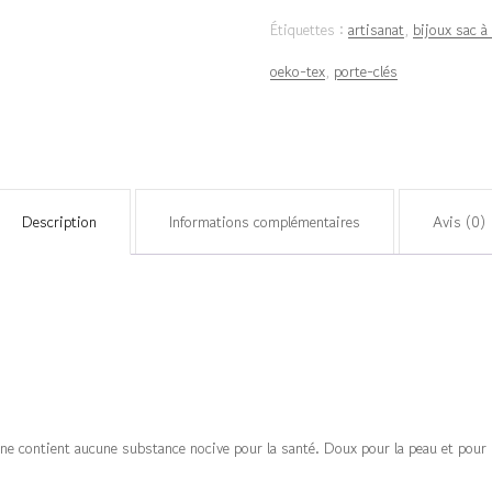
fleur
Étiquettes :
artisanat
,
bijoux sac à
de
oeko-tex
,
porte-clés
coton
-
Bleu
Sarcelle
Description
Informations complémentaires
Avis (0)
e contient aucune substance nocive pour la santé. Doux pour la peau et pour l