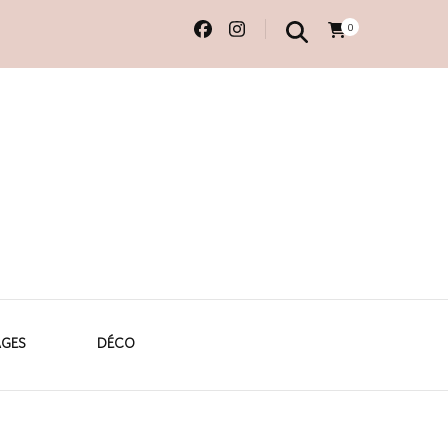
0
 originales
AGES
DÉCO