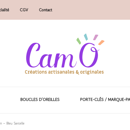
ialité
CGV
Contact
faits main.
ions artisanales &
BOUCLES D’OREILLES
PORTE-CLÉS / MARQUE-P
on – Bleu Sarcelle