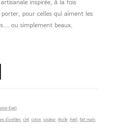
rtisanale inspirée, à la fois
 porter, pour celles qui aiment les
ens… ou simplement beaux.
este-Eveil
es d'oreilles
,
ciel
,
coton
,
couleur
,
étoile
,
éveil
,
fait main
,