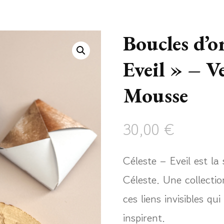
Boucles d’or
Eveil » – V
Mousse
30,00
€
Céleste – Eveil est la 
Céleste. Une collectio
ces liens invisibles 
inspirent.