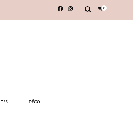
0
 originales
AGES
DÉCO