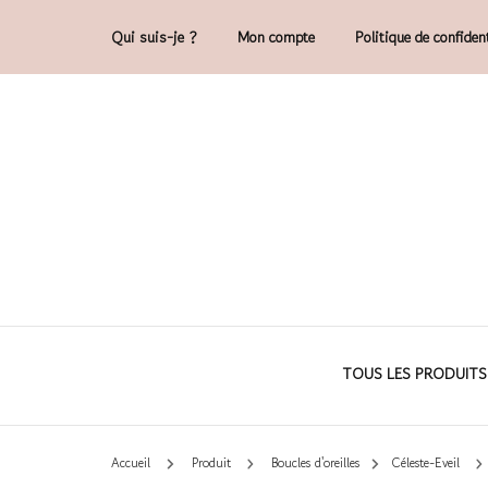
Qui suis-je ?
Mon compte
Politique de confident
Accessoires et déco en macramé, 100% 
Cam'O – Créat
TOUS LES PRODUITS
Accueil
Produit
Boucles d'oreilles
Céleste-Eveil