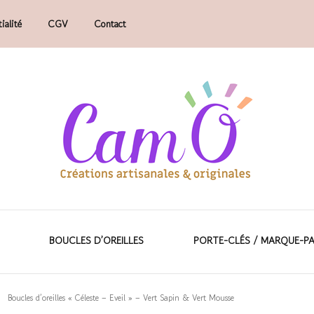
ialité
CGV
Contact
faits main.
ions artisanales &
BOUCLES D’OREILLES
PORTE-CLÉS / MARQUE-P
Boucles d’oreilles « Céleste – Eveil » – Vert Sapin & Vert Mousse