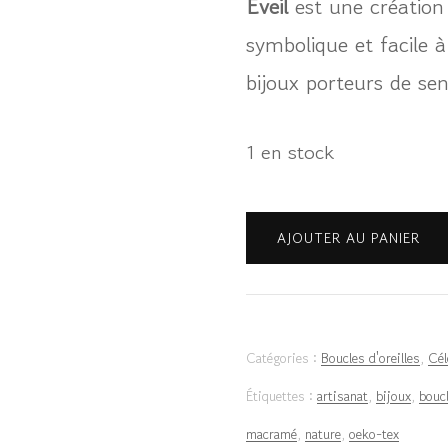
Eveil
est une création a
symbolique et facile à
bijoux porteurs de s
1 en stock
quantité
AJOUTER AU PANIER
de
Boucles
d'oreilles
Catégories :
Boucles d'oreilles
,
Cél
"Céleste
Étiquettes :
artisanat
,
bijoux
,
boucl
-
macramé
,
nature
,
oeko-tex