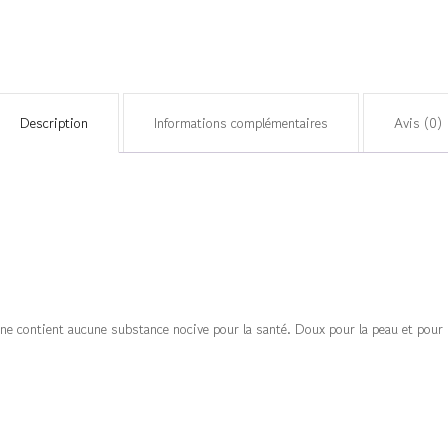
Eveil"
-
Vert
Sapin
Description
Informations complémentaires
Avis (0)
&
Vert
Mousse
e contient aucune substance nocive pour la santé. Doux pour la peau et pour l