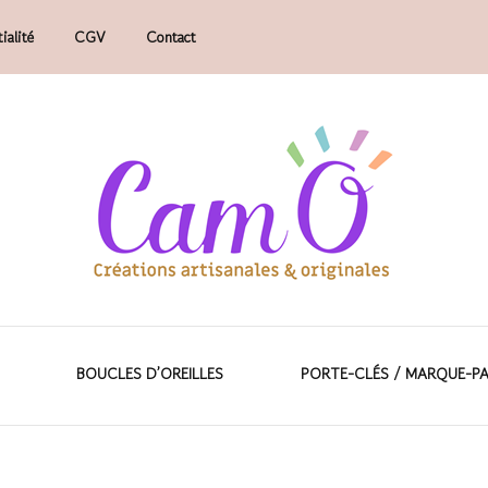
ialité
CGV
Contact
faits main.
ions artisanales &
BOUCLES D’OREILLES
PORTE-CLÉS / MARQUE-P