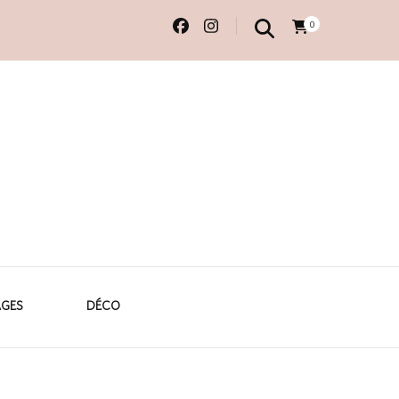
0
 originales
AGES
DÉCO