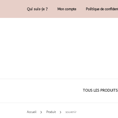
Qui suis-je ?
Mon compte
Politique de confident
Accessoires et déco en macramé, 100% 
Cam'O – Créat
TOUS LES PRODUITS
Accueil
Produit
souvenir