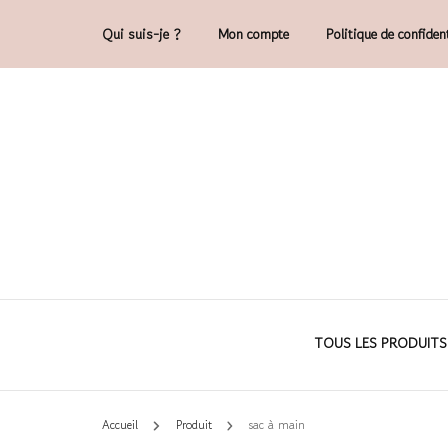
Qui suis-je ?
Mon compte
Politique de confident
Accessoires et déco en macramé, 100% 
Cam'O – Créat
TOUS LES PRODUITS
Accueil
Produit
sac à main