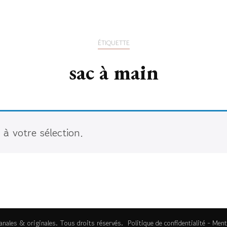
ÉTIQUETTE
sac à main
à votre sélection.
anales & originales
. Tous droits réservés.
Politique de confidentialité
-
Ment