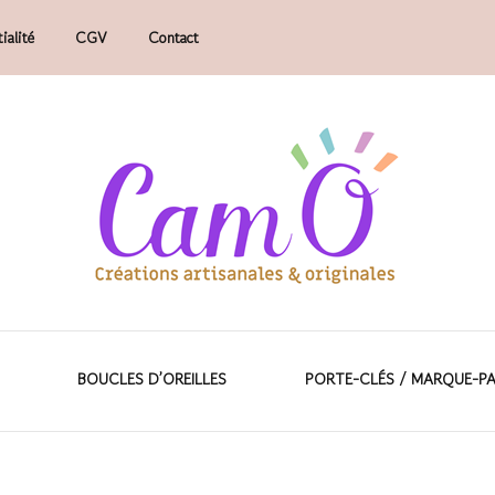
ialité
CGV
Contact
faits main.
ions artisanales &
BOUCLES D’OREILLES
PORTE-CLÉS / MARQUE-P