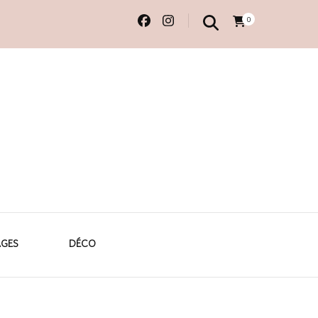
0
 originales
AGES
DÉCO