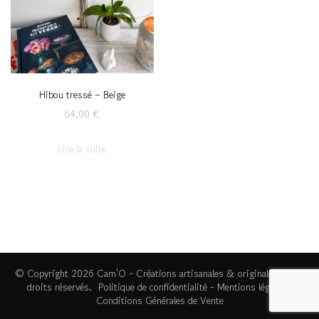
Hibou tressé – Beige
64,00
€
Lire la suite
© Copyright 2026
Cam'O - Créations artisanales & originales
. Tous
droits réservés.
Politique de confidentialité
-
Mentions légales
-
Conditions Générales de Vente