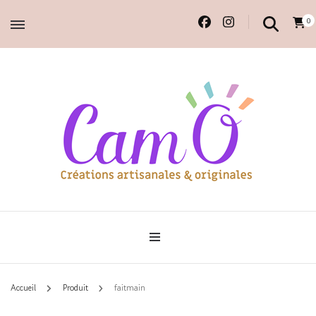
0
Accessoires et déco en macramé, 100% faits main.
Cam'O – Créations
artisanales & originales
Accueil
Produit
faitmain