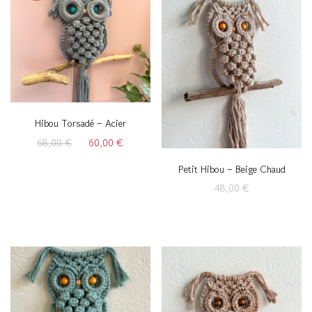
Hibou Torsadé – Acier
Le
Le
68,00
€
60,00
€
prix
prix
Petit Hibou – Beige Chaud
initial
actuel
était :
est :
48,00
€
68,00 €.
60,00 €.