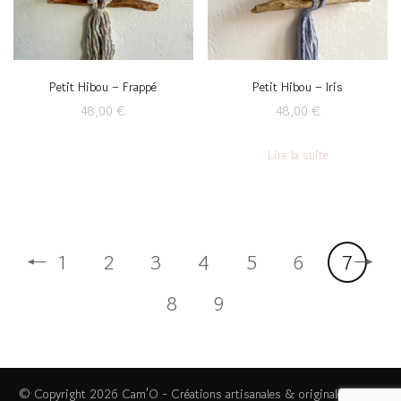
Petit Hibou – Frappé
Petit Hibou – Iris
48,00
€
48,00
€
Lire la suite
←
→
1
2
3
4
5
6
7
8
9
© Copyright 2026
Cam'O - Créations artisanales & originales
. Tous