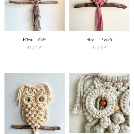
Hibou – Café
Hibou – Fleurir
68,00
€
64,00
€