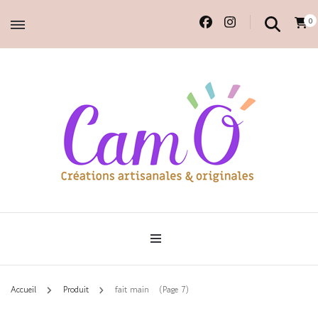
0
Accessoires et déco en macramé, 100% faits main.
Cam'O – Créations
artisanales & originales
Accueil
Produit
fait main
(Page 7)