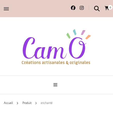
0
Accessoires et déco en macramé, 100% faits main.
Cam'O – Créations
artisanales & originales
Accueil
Produit
enchanté