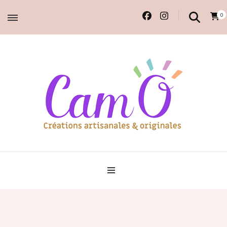
0
Accessoires et déco en macramé, 100% faits main.
Cam'O – Créations
artisanales & originales